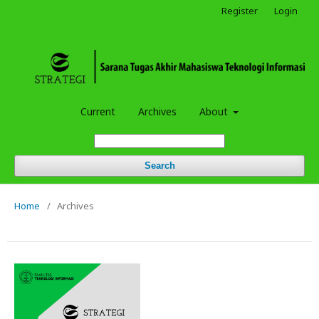
Register
Login
Current
Archives
About
Search
Home
/
Archives