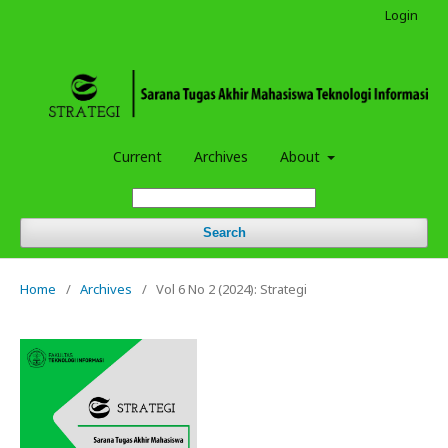
Login
Current
Archives
About
Search
Home
/
Archives
/
Vol 6 No 2 (2024): Strategi